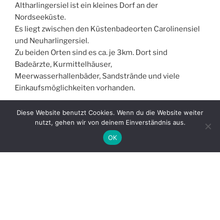
Altharlingersiel ist ein kleines Dorf an der
Nordseeküste.
Es liegt zwischen den Küstenbadeorten Carolinensiel
und Neuharlingersiel.
Zu beiden Orten sind es ca. je 3km. Dort sind
Badeärzte, Kurmittelhäuser,
Meerwasserhallenbäder, Sandstrände und viele
Einkaufsmöglichkeiten vorhanden.
Nach einem Tag am Strand ist die Rückkehr nach
Diese Website benutzt Cookies. Wenn du die Website weiter
Altharlingersiel Ruhe und Erholung pur!
nutzt, gehen wir von deinem Einverständnis aus.
OK
Die
neu sanierte
Ferienwohnung (
bis zu 4
Personen)
befindet sich am Anfang eines
Kleinbebauungsgebietes (ca. 20 Häuser) in einem 1979
erbauten Doppelhaus im Obergeschoß.
Die Wohnung hat ca.
41 qm
Wohnfläche. Sie besteht
aus einem
Wohnzimmer
(Sat-TV und Radio) mit